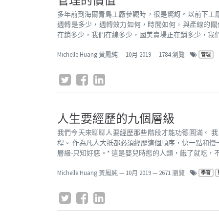
管理的價值
多年前到海爾青島工廠參觀時，很是驚訝。以前下工
週轉是多少，週轉效力如何，時間如何，與產線的關
在銷多少，我們在線多少，國美賣場正在銷多少，我們在
Michelle Huang 黃鳳純
—
10月 2019
— 1784 瀏覽
管理
人生要經歷的九個層級
我們今天來聊聊人要經歷那些階段才能功德圓滿。 我
程。 作為凡人大抵都必須經歷這個順序，快一點和慢
層級-只知好惡。* 這是嬰兒時態的人類，餓了就吃，不
Michelle Huang 黃鳳純
—
10月 2019
— 2671 瀏覽
學習