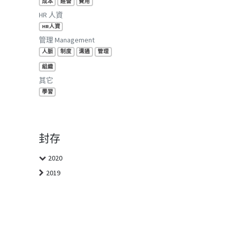
成本
經營
費用
HR 人資
HR人資
管理 Management
人脈
制度
溝通
管理
組織
其它
學習
封存
2020
2019