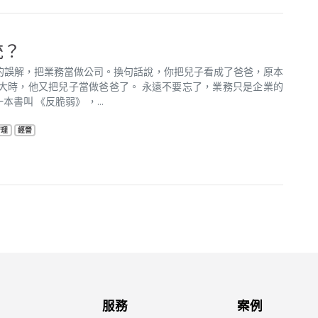
統？
的誤解，把業務當做公司。換句話說，你把兒子看成了爸爸，原本
大時，他又把兒子當做爸爸了。 永遠不要忘了，業務只是企業的
叫 《反脆弱》 ，...
管理
經營
服務
案例