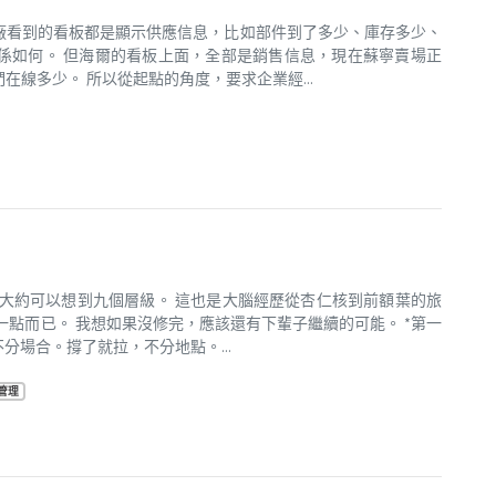
廠看到的看板都是顯示供應信息，比如部件到了多少、庫存多少、
係如何。 但海爾的看板上面，全部是銷售信息，現在蘇寧賣場正
線多少。 所以從起點的角度，要求企業經...
大約可以想到九個層級。 這也是大腦經歷從杏仁核到前額葉的旅
一點而已。 我想如果沒修完，應該還有下輩子繼續的可能。 *第一
分場合。撐了就拉，不分地點。...
管理