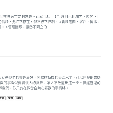
樣具有重要的意義。這就包括： 1.管理自己的精力、時間、目
的情緒，允許它存在，但不被它控制。 3.管理老闆、客戶、同事，
4.管理團隊，讓勢不兩立的...
那就是我們的興趣愛好，它處於動機的最深水平，可以自發的去驅
喜歡的事看似要冒很大的風險，讓人不敢邁出這一步。但經歷過的
我們，你只有在做發自內心喜歡的事情時，...
學習
成本
組織