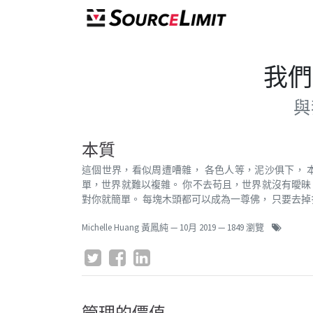
我們
與
本質
這個世界，看似周遭嘈雜， 各色人等，泥沙俱下， 
單，世界就難以複雜。 你不去苟且，世界就沒有曖昧
對你就簡單。 每塊木頭都可以成為一尊佛， 只要去掉多餘的
Michelle Huang 黃鳳純
—
10月 2019
— 1849 瀏覽