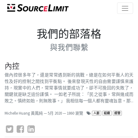
我們的部落格
與我們聯繫
內控
做內控很多年了，還是常常遇到新的挑戰，總是在如何平衡人的天
性及好的控制之間找到平衡點。 後來發現天性的自由需要謹慎來護
持，現實中的人們，常常事情就要成功了，卻不可挽回的失敗了，
關鍵就是缺乏這份謹慎。 一如老子所說：「民之從事，常與幾成而
敗之。慎終如始，則無敗事。」 我相信每一個人都有靈魂旨意。那...
Michelle Huang 黃鳳純
—
5月 2020
— 1860 瀏覽
人脈
組織
經營