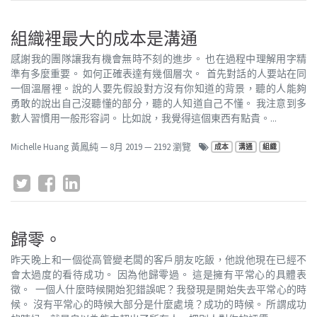
組織裡最大的成本是溝通
感謝我的團隊讓我有機會無時不刻的進步。 也在過程中理解用字精
準有多麼重要。 如何正確表達有幾個層次。 首先對話的人要站在同
一個溫層裡。說的人要先假設對方沒有你知道的背景，聽的人能夠
勇敢的說出自己沒聽懂的部分，聽的人知道自己不懂。 我注意到多
數人習慣用一般形容詞。 比如說，我覺得這個東西有點貴。...
Michelle Huang 黃鳳純
—
8月 2019
— 2192 瀏覽
成本
溝通
組織
歸零。
昨天晚上和一個從高管變老闆的客戶朋友吃飯，他說他現在已經不
會太過度的看待成功。 因為他歸零過。 這是擁有平常心的具體表
徵。 一個人什麼時候開始犯錯誤呢？我發現是開始失去平常心的時
候。 沒有平常心的時候大部分是什麼處境？成功的時候。 所謂成功