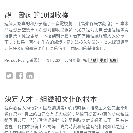
觀一部劇的10個收穫
這倆天認真的和孩子追了一套電視劇，【富豪谷底求翻身】。 本來
只是想放空幾天，沒想到卻收穫很多。尤其是對比自己也是從零開
始創業，感受更是一下拉到制高點。看完有幾個感想和大家分享一
下： 1.如果一直存在生存的處境，是無法投入創業的。 2.人脈資源需
要信任 3.能夠畫餅源自自身的信用，而信用的基礎來自...
Michelle Huang 黃鳳純
—
4月 2020
— 2174 瀏覽
人脈
學習
組織
決定人才、組織和文化的根本
我喜歡看人物傳記，因為讀到第10頁的時候，稚嫩主人公完全不知
道在第389 頁上的自己會有多大成就；然後再從第453頁的功成名就
翻回第60頁，那時候他覺得這次的至暗時刻肯定過不去了。只有在
書裡，我們才擁有上帝視角，高光時刻和絕望時刻相隔如此之近，
任人來回翻閱；現實中的真實人生，只能自己渡自己，與自...