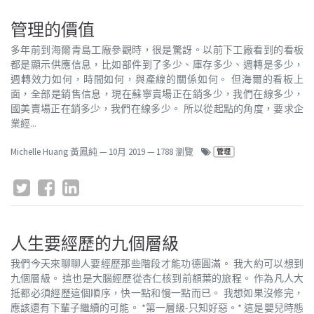
管理的價值
多年前到海爾青島工廠參觀時，很是驚訝。以前下工廠看到的看板
都是顯示供應信息，比如部件到了多少、庫存多少、週轉是多少，
週轉效力如何，時間如何，與產線的關係如何。 但海爾的看板上
面，全部是銷售信息，現在蘇寧賣場正在銷多少，我們在線多少，
國美賣場正在銷多少，我們在線多少。 所以從起點的角度，要求企
業經...
Michelle Huang 黃鳳純
—
10月 2019
— 1788 瀏覽
管理
人生要經歷的九個層級
我們今天來聊聊人要經歷那些階段才能功德圓滿。 我大約可以想到
九個層級。 這也是大腦經歷從杏仁核到前額葉的旅程。 作為凡人大
抵都必須經歷這個順序，快一點和慢一點而已。 我想如果沒修完，
應該還有下輩子繼續的可能。 *第一層級-只知好惡。* 這是嬰兒時態