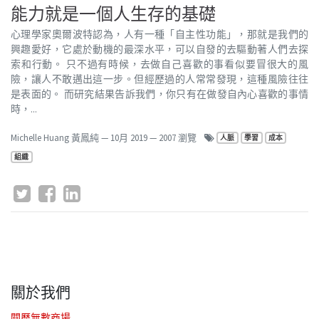
能力就是一個人生存的基礎
心理學家奧爾波特認為，人有一種「自主性功能」，那就是我們的
興趣愛好，它處於動機的最深水平，可以自發的去驅動著人們去探
索和行動。 只不過有時候，去做自己喜歡的事看似要冒很大的風
險，讓人不敢邁出這一步。但經歷過的人常常發現，這種風險往往
是表面的。 而研究結果告訴我們，你只有在做發自內心喜歡的事情
時，...
Michelle Huang 黃鳳純
—
10月 2019
— 2007 瀏覽
人脈
學習
成本
組織
關於我們
閱歷無數商場