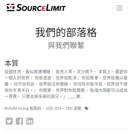
我們的部落格
與我們聯繫
本質
這個世界，看似周遭嘈雜， 各色人等，泥沙俱下， 本質上，還是你
一個人的世界。 你若澄澈，世界就乾淨； 你若簡單，世界就難以複
雜。 你不去苟且，世界就沒有曖昧。 你沒有半推半就，世界就不會
為你半黑半白。」 你簡單，世界對你就簡單。 每塊木頭都可以成為
一尊佛， 只要去掉多餘的部分。」 ____數...
Michelle Huang 黃鳳純
—
10月 2019
— 1851 瀏覽