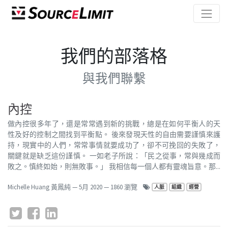
我們的部落格
與我們聯繫
內控
做內控很多年了，還是常常遇到新的挑戰，總是在如何平衡人的天
性及好的控制之間找到平衡點。 後來發現天性的自由需要謹慎來護
持，現實中的人們，常常事情就要成功了，卻不可挽回的失敗了，
關鍵就是缺乏這份謹慎。 一如老子所說：「民之從事，常與幾成而
敗之。慎終如始，則無敗事。」 我相信每一個人都有靈魂旨意。那...
Michelle Huang 黃鳳純
—
5月 2020
— 1860 瀏覽
人脈
組織
經營