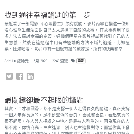
找到通往幸福鑰匙的第一步
最近看了一部電影 《 心理醫生》頗有感觸， 影片內容在描述一位知
名心理醫生無法面對自己太太選擇了自殺的故事。 在故事裡用了很
多方法去探討幸福的定義，好幾個明星在影片裡試著找到自己的人
生意義，然後在這過程中用有些極端的方法不斷的逃避，比如嗑
藥、比如喝酒。 影片中有一個很有趣的啟發是，所有的快樂和幸...
Ariel Lu 盧稀元
—
5月 2020
— 2249 瀏覽
學習
最關鍵卻最不起眼的鑰匙
其實，口才和圓滑，都不是支撐一個人走得長久的關鍵，真正支撐
一個人走得長遠的，是不動聲色的善良。 善意和善良，看起來真的
很不起眼，在人與人相處之中這才是最被人看重的。 因為現在的人
都不蠢，你情商高、左右逢源，別人也會這樣對你；而當你真正發
自內心表達善意的時候，別人都能夠感受得到，也會以同樣的頻率