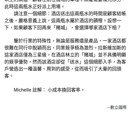
此時這兩瓶水正好派上用場。
請注意一個細節：
酒店送出這兩瓶水的時間是顧客結帳
之後，嚴格意義上說，這兩瓶水屬於酒店的饋贈。設想一
下，如果顧客下回再來「賭城」，會選擇哪家酒店下榻？
鑒於行業的特殊性，無論是服務還是產品，一家酒店都
很難在同行中脫穎而出，同業競爭極為激烈。
拉斯維加斯的
這家酒店僅為三星級，在酒店林立的「賭城」並不具備明顯
的競爭優勢，然而該酒店卻從「送水」這個細節入手，為客
戶營造出一種溫馨、周到的感受，從而吸引了大量的回頭
客。
Michelle 註解： 小成本換回客率。
---數立國際