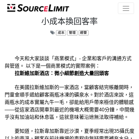
小成本換回客率
成本
管理
經營
今天和大家談談「商業模式」- 企業和客戶的溝通方式
與管道。 以下是一個商業模式的實際案例：
拉斯維加斯酒店：微小細節創造大量回頭客
在美國拉斯維加斯的一家酒店，當顧客結完帳離開時，
門童會順手遞給顧客兩瓶冰凍的礦泉水。
對於酒店來說，這
兩瓶水的成本實屬九牛一毛，卻能給用戶帶來極佳的體驗感
——從這家酒店開車到最近的機場大概需要40分鐘，中間幾
乎沒有加油站和休息區，這就意味著沿途無法取得補給。
要知道，拉斯韋加斯靠近沙漠，夏季經常出現35攝氏度
以上的高溫，顧客在前往機場的車程中無疑需要補充水分，